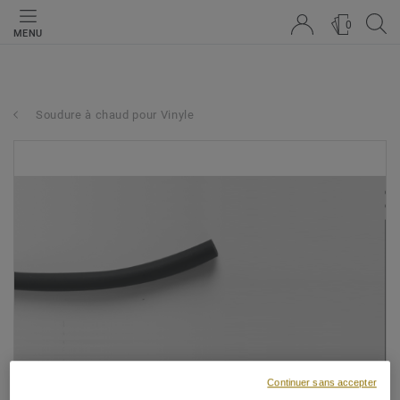
0
MENU
Soudure à chaud pour Vinyle
Continuer sans accepter