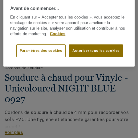
Avant de commencer...
En cliquant sur « Accepter tous les cookies », vous acceptez le
stockage de cookies sur votre appareil pour améliorer la
navigation sur le site, analyser son utilisation et contribuer à nos
efforts de marketing.
Cookies
Paramètres des cookies
Autoriser tous les cookies
Voir tous les décors (1146)
Cordons de soudure
Soudure à chaud pour Vinyle -
Unicoloured NIGHT BLUE
0927
Cordons de soudure à chaud de 4 mm pour raccorder vos
sols PVC. Une hygiène et étanchéité garanties pour votre
projet !
Voir plus