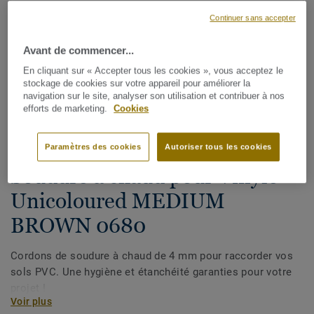
Continuer sans accepter
Avant de commencer...
En cliquant sur « Accepter tous les cookies », vous acceptez le
stockage de cookies sur votre appareil pour améliorer la
navigation sur le site, analyser son utilisation et contribuer à nos
efforts de marketing.
Cookies
Voir tous les décors (1146)
Paramètres des cookies
Autoriser tous les cookies
Cordons de soudure
Soudure à chaud pour Vinyle -
Unicoloured MEDIUM
BROWN 0680
Cordons de soudure à chaud de 4 mm pour raccorder vos
sols PVC. Une hygiène et étanchéité garanties pour votre
projet !
Voir plus