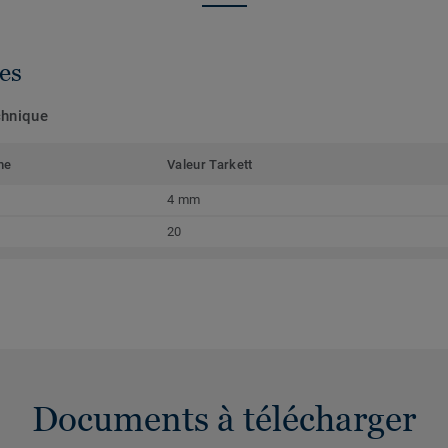
es
chnique
me
Valeur Tarkett
4 mm
20
Documents à télécharger