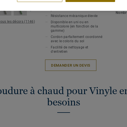
Soudure à chaud pour une
hygiène et une étanchéité
Epaiss
parfaites
Nombre
Résistance mécanique élevée
tous les décors (1146)
Disponible en uni ou en
multicolore (en fonction de la
gamme)
Cordon parfaitement coordonné
avec le coloris du sol
Facilité de nettoyage et
d'entretien
DEMANDER UN DEVIS
oudure à chaud pour Vinyle en
besoins