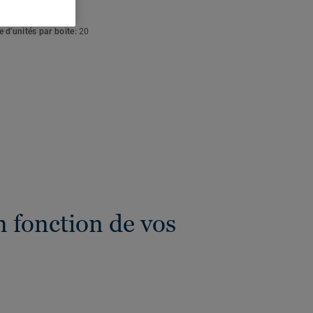
eur totale:
4 mm
 d'unités par boite:
20
 fonction de vos