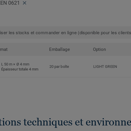
EEN 0621
iser les stocks et commander en ligne (disponible pour les clients
rmat
Emballage
Option
L 50 m × Ø 4 mm
20 par boîte
LIGHT GREEN
Épaisseur totale 4 mm
ations techniques et environn