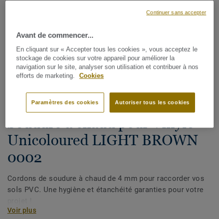
Continuer sans accepter
Avant de commencer...
En cliquant sur « Accepter tous les cookies », vous acceptez le
stockage de cookies sur votre appareil pour améliorer la
navigation sur le site, analyser son utilisation et contribuer à nos
efforts de marketing.
Cookies
Voir tous les décors (1146)
Paramètres des cookies
Autoriser tous les cookies
Cordons de soudure
Soudure à chaud pour Vinyle -
Unicoloured LIGHT BROWN
0002
Cordons de soudure à chaud de 4 mm pour raccorder vos
sols PVC. Une hygiène et étanchéité garanties pour votre
projet !
Voir plus