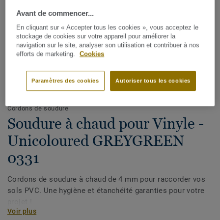
Avant de commencer...
En cliquant sur « Accepter tous les cookies », vous acceptez le
stockage de cookies sur votre appareil pour améliorer la
navigation sur le site, analyser son utilisation et contribuer à nos
efforts de marketing.
Cookies
Paramètres des cookies
Autoriser tous les cookies
Voir tous les décors (1146)
Cordons de soudure
Soudure à chaud pour Vinyle -
Unicoloured GREYGREEN
0331
Cordons de soudure à chaud de 4 mm pour raccorder vos
sols PVC. Une hygiène et étanchéité garanties pour votre
projet !
Voir plus