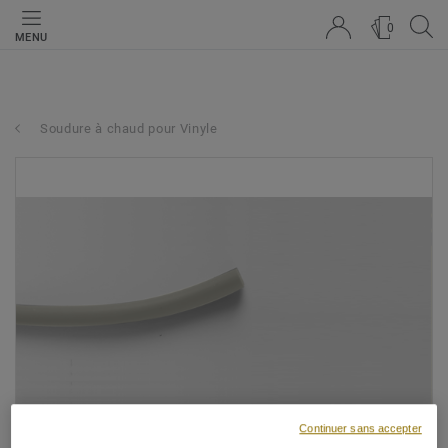
0
MENU
Soudure à chaud pour Vinyle
Continuer sans accepter