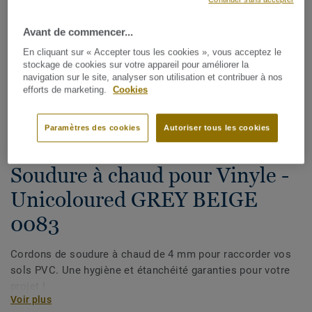
Avant de commencer...
En cliquant sur « Accepter tous les cookies », vous acceptez le
stockage de cookies sur votre appareil pour améliorer la
navigation sur le site, analyser son utilisation et contribuer à nos
efforts de marketing.
Cookies
Voir tous les décors (1146)
Paramètres des cookies
Autoriser tous les cookies
Cordons de soudure
Soudure à chaud pour Vinyle -
Unicoloured GREY BEIGE
0083
Cordons de soudure à chaud de 4 mm pour raccorder vos
sols PVC. Une hygiène et étanchéité garanties pour votre
projet !
Voir plus