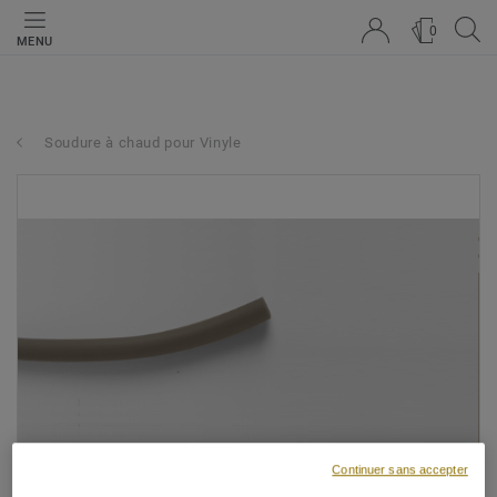
0
MENU
Soudure à chaud pour Vinyle
Continuer sans accepter