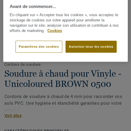
Avant de commencer...
En cliquant sur « Accepter tous les cookies », vous acceptez le
stockage de cookies sur votre appareil pour améliorer la
navigation sur le site, analyser son utilisation et contribuer à nos
efforts de marketing.
Cookies
Paramètres des cookies
Autoriser tous les cookies
Voir tous les décors (1146)
Cordons de soudure
Soudure à chaud pour Vinyle -
Unicoloured BROWN 0500
Cordons de soudure à chaud de 4 mm pour raccorder vos
sols PVC. Une hygiène et étanchéité garanties pour votre
projet !
Voir plus
CARACTÉRISTIQUES PRINCIPALES