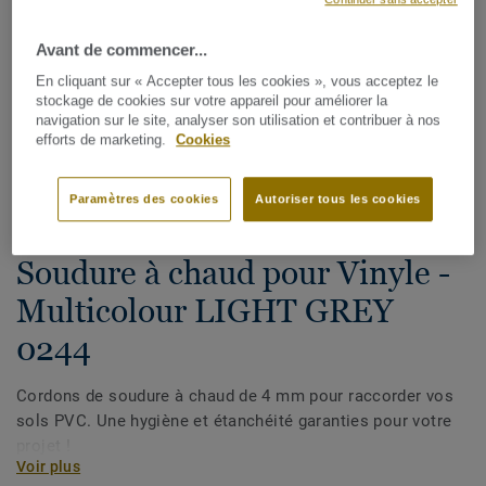
Avant de commencer...
En cliquant sur « Accepter tous les cookies », vous acceptez le
stockage de cookies sur votre appareil pour améliorer la
navigation sur le site, analyser son utilisation et contribuer à nos
efforts de marketing.
Cookies
Voir tous les décors (1146)
Paramètres des cookies
Autoriser tous les cookies
Cordons de soudure
Soudure à chaud pour Vinyle -
Multicolour LIGHT GREY
0244
Cordons de soudure à chaud de 4 mm pour raccorder vos
sols PVC. Une hygiène et étanchéité garanties pour votre
projet !
Voir plus