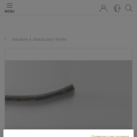
0
MENU
Soudure à chaud pour Vinyle
Continuer sans accepter