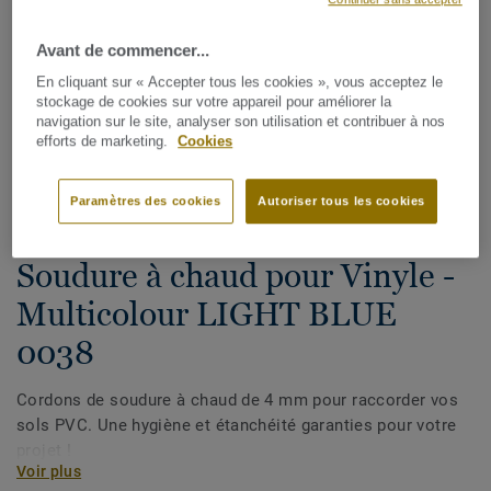
Avant de commencer...
En cliquant sur « Accepter tous les cookies », vous acceptez le
stockage de cookies sur votre appareil pour améliorer la
navigation sur le site, analyser son utilisation et contribuer à nos
efforts de marketing.
Cookies
Voir tous les décors (1146)
Paramètres des cookies
Autoriser tous les cookies
Cordons de soudure
Soudure à chaud pour Vinyle -
Multicolour LIGHT BLUE
0038
Cordons de soudure à chaud de 4 mm pour raccorder vos
sols PVC. Une hygiène et étanchéité garanties pour votre
projet !
Voir plus