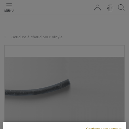
0
MENU
Soudure à chaud pour Vinyle
Continuer sans accepter