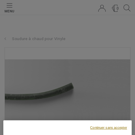
0
MENU
Soudure à chaud pour Vinyle
Continuer sans accepter