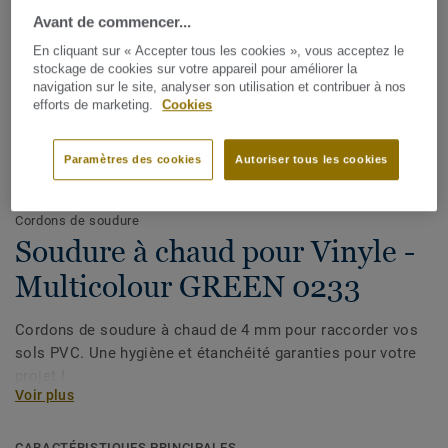
Avant de commencer...
En cliquant sur « Accepter tous les cookies », vous acceptez le
stockage de cookies sur votre appareil pour améliorer la
navigation sur le site, analyser son utilisation et contribuer à nos
efforts de marketing.
Cookies
Paramètres des cookies
Autoriser tous les cookies
Voir tous les décors (1146)
Cordons de soudure
Soudure à chaud pour Vinyle -
Multicolour GREEN 0233
Cordons de soudure à chaud de 4 mm pour raccorder vos
sols PVC. Une hygiène et étanchéité garanties pour votre
projet !
Voir plus
CARACTÉRISTIQUES PRINCIPALES