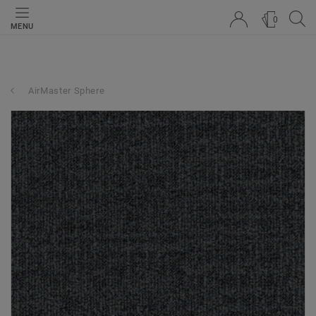
0
MENU
AirMaster Sphere