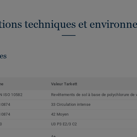
ations techniques et environn
es
me
Valeur Tarkett
N ISO 10582
Revêtements de sol à base de polychlorure de 
10874
33 Circulation intense
10874
42 Moyen
0
U3 P3 E2/3 C2
A+