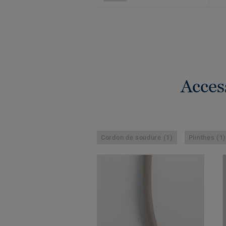
Acces
Cordon de soudure (1)
Plinthes (1