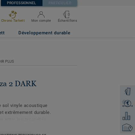
PROFESSIONNEL
PARTICULIER
0
Échantillons
Chrono Tarkett
Mon compte
ett
Développement durable
IR PLUS
azza 2 DARK
Command
€
Recevoi
 sol vinyle acoustique
 et extrêmement durable.
Ajouter
ue entre les propriétés
aux bruits de chocs de
Trouver
t. Grâce à son