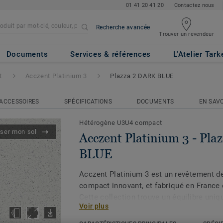
01 41 20 41 20
Contactez nous
Recherche avancée
Trouver un revendeur
 3
- Plazza 2 DARK BLUE
Documents
Services & références
L'Atelier Tark
t
Acczent Platinium 3
Plazza 2 DARK BLUE
ACCESSOIRES
SPÉCIFICATIONS
DOCUMENTS
EN SAVO
Hétérogène U3U4 compact
iser mon sol
Acczent Platinium 3 - Pl
BLUE
Acczent Platinium 3 est un revêtement de
compact innovant, et fabriqué en France
Cette collection trouve un équilibre uniq
Voir plus
acoustiques avec une réduction sonore 
11 dB et les propriétés de poinçonnemen