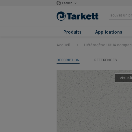
France
Acczent Platinium
Produits
Applications
Accueil
Hétérogène U3U4 compac
DESCRIPTION
RÉFÉRENCES
Visual