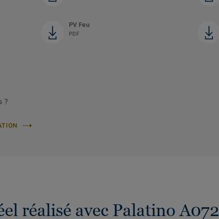
PV Feu
PDF
s ?
ATION
éel réalisé avec Palatino A07