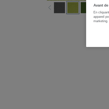
Avant de
En cliquan
appareil po
Vo
marketing