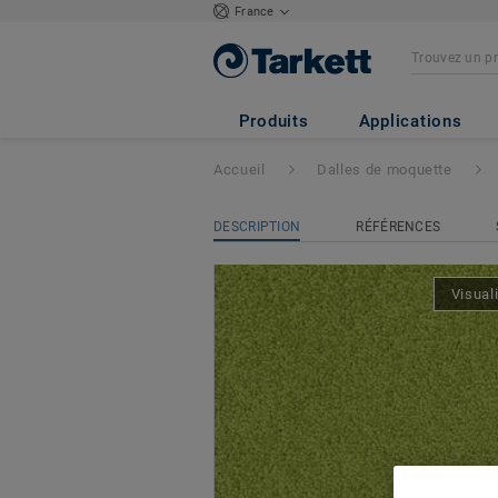
France
Palatino
- Palati
Produits
Applications
Accueil
Dalles de moquette
DESCRIPTION
RÉFÉRENCES
Visual