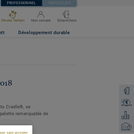
PROFESSIONNEL
PARTICULIER
0
Échantillons
Chrono Tarkett
Mon compte
ett
Développement durable
7018
Command
€
Recevoi
 to Cradle®, se
 palette remarquable de
Ajouter
latino conjugue,
Trouver
e et longévité. La large
nuer sans accepter