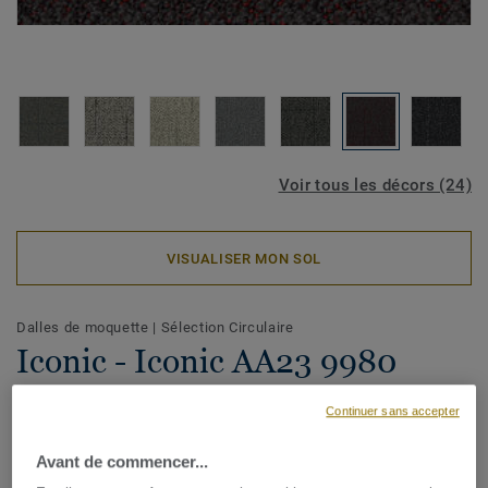
Voir tous les décors (24)
VISUALISER MON SOL
Dalles de moquette
|
Sélection Circulaire
Iconic - Iconic AA23 9980
Continuer sans accepter
Créez un revêtement de sol gai dans un kaléidoscope de
Avant de commencer...
couleurs avec Iconic. Une technique de tuftage unique