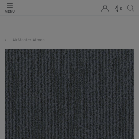
0
MENU
AirMaster Atmos