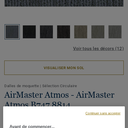
Voir tous les décors (12)
VISUALISER MON SOL
Dalles de moquette
|
Sélection Circulaire
AirMaster Atmos - AirMaster
Atmos B747 8814
Continuer sans accepter
Avant de commencer...