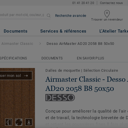
01 41 20 41 20
Contactez nous
Recherche avancée
Trouver un revendeur
- Desso AirMaster AD20 2058 
Documents
Services & références
L'Atelier Tark
Airmaster Classic
Desso AirMaster AD20 2058 B8 50x50
SPÉCIFICATIONS
DOCUMENTS
EN SAVOIR PLUS
Dalles de moquette
|
Sélection Circulaire
iser mon sol
Airmaster Classic - Desso
AD20 2058 B8 50x50
Conçue pour améliorer la qualité de l'air
et de travail, la technologie brevetée d
et retient les poussières fines 8 fois pl