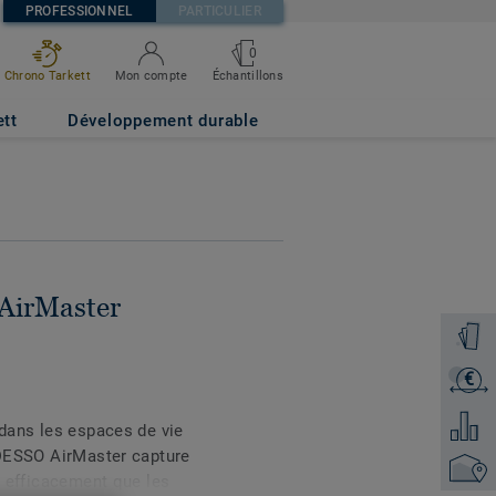
PROFESSIONNEL
PARTICULIER
0
Échantillons
Chrono Tarkett
Mon compte
B8 50x50
ett
Développement durable
 AirMaster
Command
€
Recevoi
Ajouter
 dans les espaces de vie
e DESSO AirMaster capture
Trouver
us efficacement que les