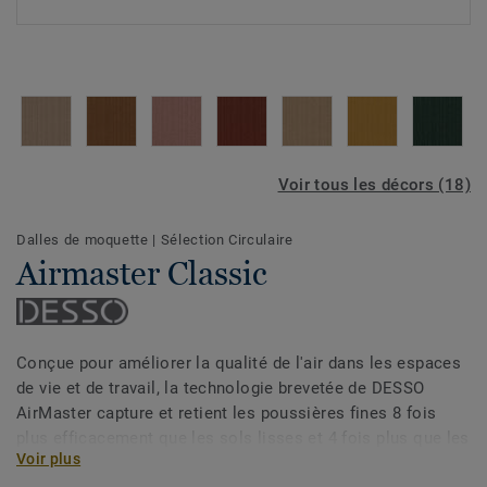
Voir tous les décors (18)
Dalles de moquette
|
Sélection Circulaire
Airmaster Classic
Conçue pour améliorer la qualité de l'air dans les espaces
de vie et de travail, la technologie brevetée de DESSO
AirMaster capture et retient les poussières fines 8 fois
plus efficacement que les sols lisses et 4 fois plus que les
Voir plus
moquettes standard*.