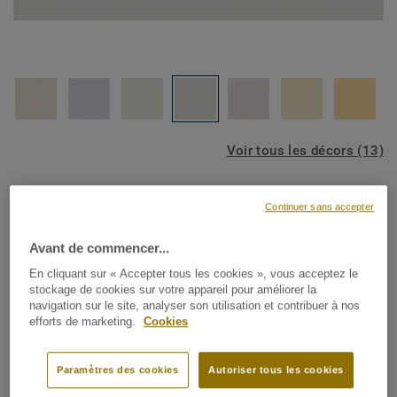
Voir tous les décors (13)
Continuer sans accepter
VISUALISER MON SOL
Avant de commencer...
Revêtements muraux
En cliquant sur « Accepter tous les cookies », vous acceptez le
Wallgard - Wallgard WHITE
stockage de cookies sur votre appareil pour améliorer la
navigation sur le site, analyser son utilisation et contribuer à nos
GREY
efforts de marketing.
Cookies
Wallgarding wallcovering est la solution parfaite pour les
Paramètres des cookies
Autoriser tous les cookies
zones qui ont besoin d'une protection murale spéciale,