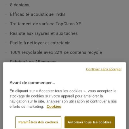
8 designs
Son traitement de surface Top Clean™ rend son entretien
facile et rapide tout en protégeant sa couche d’usure
Efficacité acoustique 19dB
contre les rayures et les agressions pour un rendu
Traitement de surface TopClean XP
esthétique durable.
Résiste aux rayures et aux tâches
TX Classic conjugue une faible empreinte carbone à une
Facile à nettoyer et entretenir
composition 100% recyclable et une teneur en matériaux
100% recyclable avec 22% de contenu recyclé
recyclés de 22 %.
Fabriqué en Allemagne
Continuer sans accepter
SPÉCIFICATIONS TECHNIQUES ET ENVIRONNEMENTALES
Avant de commencer...
Type de revêtement de sol:
Revêtements de sol
En cliquant sur « Accepter tous les cookies », vous acceptez le
hétérogènes en polychlorure de vinyle
stockage de cookies sur votre appareil pour améliorer la
navigation sur le site, analyser son utilisation et contribuer à nos
Classe d'usage résidentielle:
23 Intense
efforts de marketing.
Cookies
Classe d'usage commerciale:
31 Circulation modérée
Paramètres des cookies
Autoriser tous les cookies
Classification UPEC:
U2S P2 E2/3 C2