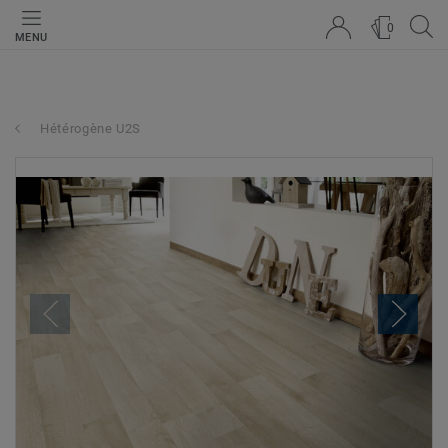
0
MENU
Hétérogène U2S