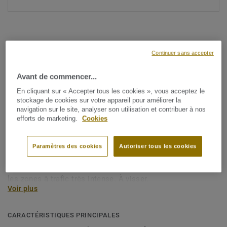
Continuer sans accepter
Avant de commencer...
Voir tous les décors (4)
En cliquant sur « Accepter tous les cookies », vous acceptez le
stockage de cookies sur votre appareil pour améliorer la
navigation sur le site, analyser son utilisation et contribuer à nos
Escaliers
efforts de marketing.
Cookies
NEZ DE MARCHE TRAFIC
INTENSE
Paramètres des cookies
Autoriser tous les cookies
Nez de marche en aluminium à insert pour LVT utilisé dans
les zones à trafic très intense. À visser.
Voir plus
CARACTÉRISTIQUES PRINCIPALES