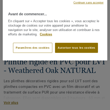
Continuer sans accepter
Avant de commencer...
En cliquant sur « Accepter tous les cookies », vous acceptez le
stockage de cookies sur votre appareil pour améliorer la
navigation sur le site, analyser son utilisation et contribuer à nos
efforts de marketing.
Cookies
Voir tous les décors (175)
Paramètres des cookies
Autoriser tous les cookies
Plinthes, angles & profilés
Plinthe rigide en PVC pour LVT
- Weathered Oak NATURAL
Les plinthes décoratives rigides pour sol LVT sont des
plinthes compactes en PVC avec un film décoratif et un
traitement de surface PUR pour une résistance élevée à
l'abrasion. Elles sont disponibles en 2 hauteurs : 60 mm et
Voir plus
80 mm (gamme Ultimate) et ont des couleurs coordonnées
pour une finition parfaite de vos sols. Les plinthes