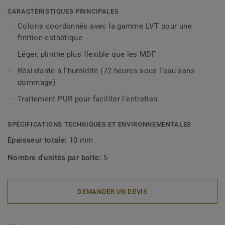
décoratives sont compatibles avec tous nos revêtements
CARACTÉRISTIQUES PRINCIPALES
LVT (à coller, à cliquer et en pose libre).
Coloris coordonnés avec la gamme LVT pour une
finition esthétique
Léger, plinthe plus flexible que les MDF
Résistante à l'humidité (72 heures sous l'eau sans
dommage)
Traitement PUR pour faciliter l'entretien.
SPÉCIFICATIONS TECHNIQUES ET ENVIRONNEMENTALES
Epaisseur totale:
10 mm
Nombre d'unités par boite:
5
DEMANDER UN DEVIS