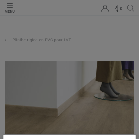
0
MENU
Plinthe rigide en PVC pour LVT