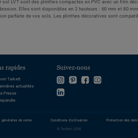
ur sol LVT sont des plinthes compactes en PVC avec un film déco
abrasion. Elles sont disponibles en 2 hauteurs : 60 mm et 80 m
ion parfaite de vos sols. Les plinthes décoratives sont compat
ns rapides
Suivez-nous
Follow
Follow
Devenez
Regardez
vrir Tarkett
ernières actualités
us
us
fan
sur
Follow
e Presse
on
on
sur
Youtube
us
rejoindre
Instagram
Pinterest
Facebook
on
LinkedIn
s générales de vente
Conditions d'utilisation
Protection des don
© Tarkett 2026