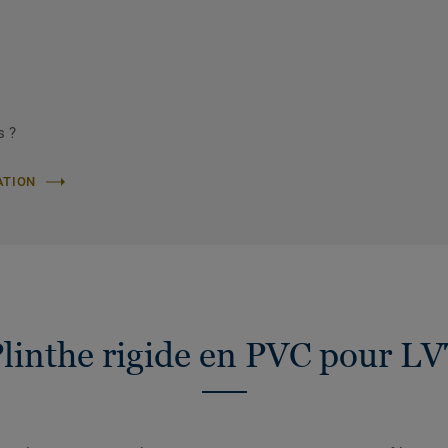
s ?
ATION
linthe rigide en PVC pour L