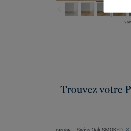
Voir
Trouvez votre P
Swiss Oak SMOKED
DESIGN