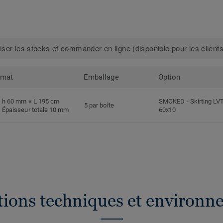
iser les stocks et commander en ligne (disponible pour les clients
rmat
Emballage
Option
h 60 mm × L 195 cm
SMOKED
-
Skirting LV
5 par boîte
Épaisseur totale 10 mm
60x10
ations techniques et environn