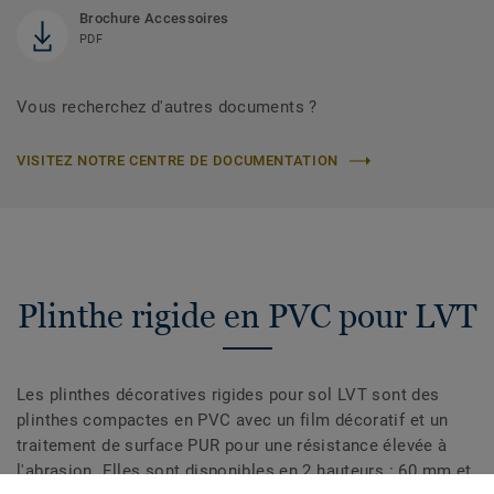
Brochure Accessoires
PDF
Vous recherchez d'autres documents ?
VISITEZ NOTRE CENTRE DE DOCUMENTATION
Plinthe rigide en PVC pour LVT
Les plinthes décoratives rigides pour sol LVT sont des
plinthes compactes en PVC avec un film décoratif et un
traitement de surface PUR pour une résistance élevée à
l'abrasion. Elles sont disponibles en 2 hauteurs : 60 mm et