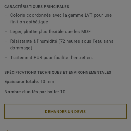
décoratives sont compatibles avec tous nos revêtements
CARACTÉRISTIQUES PRINCIPALES
LVT (à coller, à cliquer et en pose libre).
Coloris coordonnés avec la gamme LVT pour une
finition esthétique
Léger, plinthe plus flexible que les MDF
Résistante à l'humidité (72 heures sous l'eau sans
dommage)
Traitement PUR pour faciliter l'entretien.
SPÉCIFICATIONS TECHNIQUES ET ENVIRONNEMENTALES
Epaisseur totale:
10 mm
Nombre d'unités par boite:
10
DEMANDER UN DEVIS