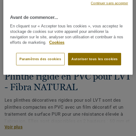
Continuer sans accepter
Avant de commencer...
En cliquant sur « Accepter tous les cookies », vous acceptez le
stockage de cookies sur votre appareil pour améliorer la
navigation sur le site, analyser son utilisation et contribuer à nos
efforts de marketing.
Cookies
Voir tous les décors (175)
Paramètres des cookies
Autoriser tous les cookies
Plinthes, angles & profilés
Plinthe rigide en PVC pour LVT
- Fibra NATURAL
Les plinthes décoratives rigides pour sol LVT sont des
plinthes compactes en PVC avec un film décoratif et un
traitement de surface PUR pour une résistance élevée à
l'abrasion. Elles sont disponibles en 2 hauteurs : 60 mm et
Voir plus
80 mm (gamme Ultimate) et ont des couleurs coordonnées
pour une finition parfaite de vos sols. Les plinthes