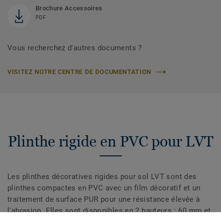
Brochure Accessoires
PDF
Vous recherchez d'autres documents ?
VISITEZ NOTRE CENTRE DE DOCUMENTATION
Plinthe rigide en PVC pour LVT
Les plinthes décoratives rigides pour sol LVT sont des
plinthes compactes en PVC avec un film décoratif et un
traitement de surface PUR pour une résistance élevée à
l'abrasion. Elles sont disponibles en 2 hauteurs : 60 mm et