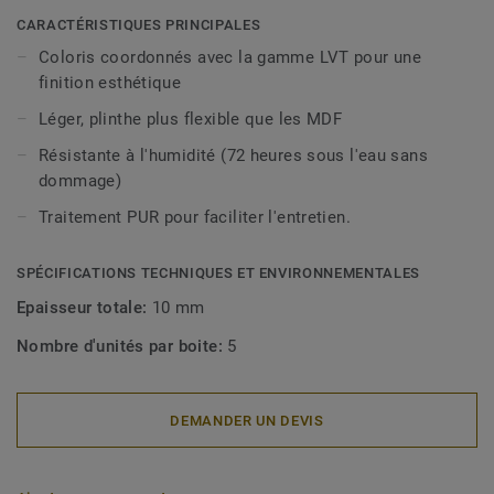
décoratives sont compatibles avec tous nos revêtements
CARACTÉRISTIQUES PRINCIPALES
LVT (à coller, à cliquer et en pose libre).
Coloris coordonnés avec la gamme LVT pour une
finition esthétique
Léger, plinthe plus flexible que les MDF
Résistante à l'humidité (72 heures sous l'eau sans
dommage)
Traitement PUR pour faciliter l'entretien.
SPÉCIFICATIONS TECHNIQUES ET ENVIRONNEMENTALES
Epaisseur totale:
10 mm
Nombre d'unités par boite:
5
DEMANDER UN DEVIS