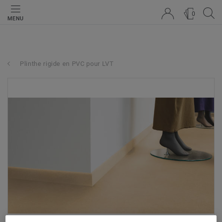
0
MENU
Plinthe rigide en PVC pour LVT