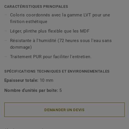
décoratives sont compatibles avec tous nos revêtements
CARACTÉRISTIQUES PRINCIPALES
LVT (à coller, à cliquer et en pose libre).
Coloris coordonnés avec la gamme LVT pour une
finition esthétique
Léger, plinthe plus flexible que les MDF
Résistante à l'humidité (72 heures sous l'eau sans
dommage)
Traitement PUR pour faciliter l'entretien.
SPÉCIFICATIONS TECHNIQUES ET ENVIRONNEMENTALES
Epaisseur totale:
10 mm
Nombre d'unités par boite:
5
DEMANDER UN DEVIS