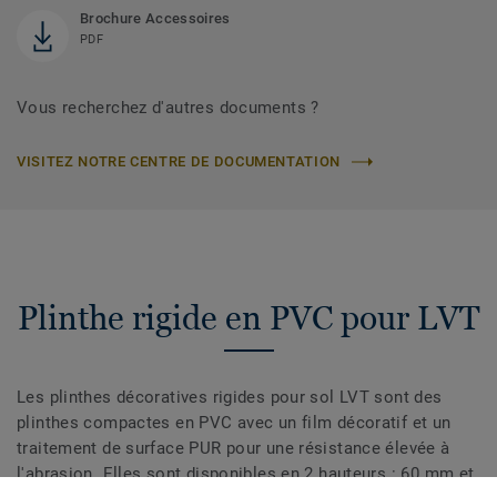
Brochure Accessoires
PDF
Vous recherchez d'autres documents ?
VISITEZ NOTRE CENTRE DE DOCUMENTATION
Plinthe rigide en PVC pour LVT
Les plinthes décoratives rigides pour sol LVT sont des
plinthes compactes en PVC avec un film décoratif et un
traitement de surface PUR pour une résistance élevée à
l'abrasion. Elles sont disponibles en 2 hauteurs : 60 mm et