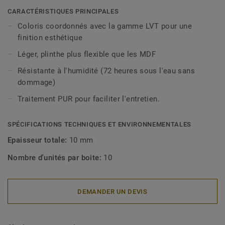
décoratives sont compatibles avec tous nos revêtements
CARACTÉRISTIQUES PRINCIPALES
LVT (à coller, à cliquer et en pose libre).
Coloris coordonnés avec la gamme LVT pour une
finition esthétique
Léger, plinthe plus flexible que les MDF
Résistante à l'humidité (72 heures sous l'eau sans
dommage)
Traitement PUR pour faciliter l'entretien.
SPÉCIFICATIONS TECHNIQUES ET ENVIRONNEMENTALES
Epaisseur totale:
10 mm
Nombre d'unités par boite:
10
DEMANDER UN DEVIS