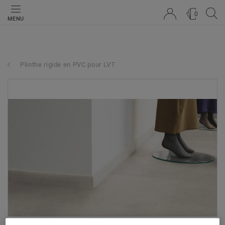
0
MENU
Plinthe rigide en PVC pour LVT