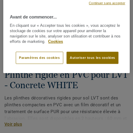
Continuer sans accepter
Avant de commencer...
En cliquant sur « Accepter tous les cookies », vous acceptez le
stockage de cookies sur votre appareil pour améliorer la
navigation sur le site, analyser son utilisation et contribuer à nos
efforts de marketing.
Cookies
Voir tous les décors (175)
Paramètres des cookies
Autoriser tous les cookies
Plinthes, angles & profilés
Plinthe rigide en PVC pour LVT
- Concrete WHITE
Les plinthes décoratives rigides pour sol LVT sont des
plinthes compactes en PVC avec un film décoratif et un
traitement de surface PUR pour une résistance élevée à
l'abrasion. Elles sont disponibles en 2 hauteurs : 60 mm et
Voir plus
80 mm (gamme Ultimate) et ont des couleurs coordonnées
pour une finition parfaite de vos sols. Les plinthes