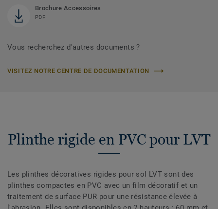
Brochure Accessoires
PDF
Vous recherchez d'autres documents ?
VISITEZ NOTRE CENTRE DE DOCUMENTATION
Plinthe rigide en PVC pour LVT
Les plinthes décoratives rigides pour sol LVT sont des
plinthes compactes en PVC avec un film décoratif et un
traitement de surface PUR pour une résistance élevée à
l'abrasion. Elles sont disponibles en 2 hauteurs : 60 mm et