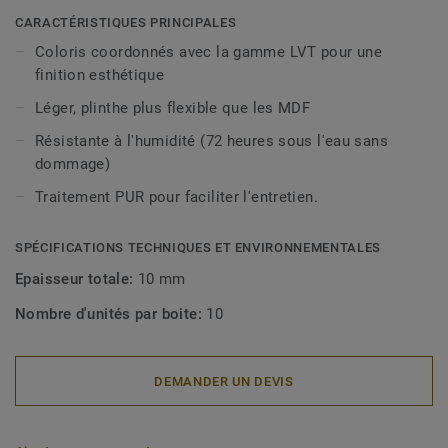
décoratives sont compatibles avec tous nos revêtements
CARACTÉRISTIQUES PRINCIPALES
LVT (à coller, à cliquer et en pose libre).
Coloris coordonnés avec la gamme LVT pour une
finition esthétique
Léger, plinthe plus flexible que les MDF
Résistante à l'humidité (72 heures sous l'eau sans
dommage)
Traitement PUR pour faciliter l'entretien.
SPÉCIFICATIONS TECHNIQUES ET ENVIRONNEMENTALES
Epaisseur totale:
10 mm
Nombre d'unités par boite:
10
DEMANDER UN DEVIS