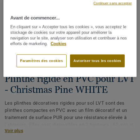
Continuer sans accepter
Avant de commencer...
En cliquant sur « Accepter tous les cookies », vous acceptez le
stockage de cookies sur votre appareil pour améliorer la
navigation sur le site, analyser son utilisation et contribuer à nos
efforts de marketing.
Cookies
Voir tous les décors (175)
Paramètres des cookies
Autoriser tous les cookies
Plinthes, angles & profilés
Plinthe rigide en PVC pour LVT
- Christmas Pine WHITE
Les plinthes décoratives rigides pour sol LVT sont des
plinthes compactes en PVC avec un film décoratif et un
traitement de surface PUR pour une résistance élevée à
l'abrasion. Elles sont disponibles en 2 hauteurs : 60 mm et
Voir plus
80 mm (gamme Ultimate) et ont des couleurs coordonnées
pour une finition parfaite de vos sols. Les plinthes