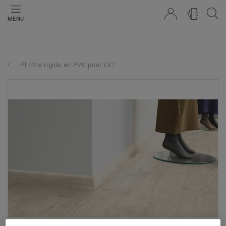
0
MENU
Plinthe rigide en PVC pour LVT