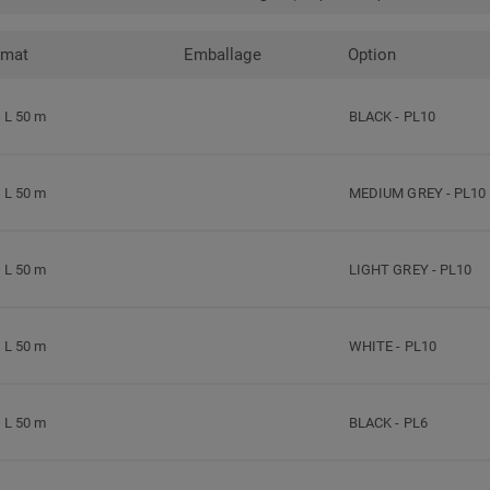
rmat
Emballage
Option
L 50 m
BLACK
-
PL10
L 50 m
MEDIUM GREY
-
PL10
L 50 m
LIGHT GREY
-
PL10
L 50 m
WHITE
-
PL10
L 50 m
BLACK
-
PL6