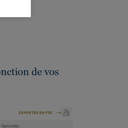
onction de vos
EXPORTER EN PDF
 facturés).