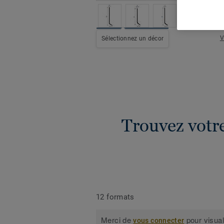
V
Sélectionnez un décor
Trouvez votre
12 formats
Merci de
pour visual
vous connecter