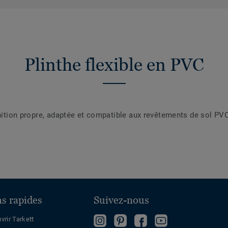
Plinthe flexible en PVC
finition propre, adaptée et compatible aux revêtements de sol 
ns rapides
Suivez-nous
Follow
Follow
Devenez
Regardez
vrir Tarkett