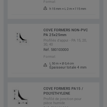
Format
h 15 mm × L 2 m × l 15 mm
COVE FORMERS NON-PVC
PA 25x25mm
Profilés d'appui - PA 15, 20,
30, 40
Réf. 580103000
Format
L 50 m × Ø 0,4 cm
Épaisseur totale 4 mm
COVE FORMERS PA15 /
POLYETHYLENE
Profilé de jonction pour
pièce humide