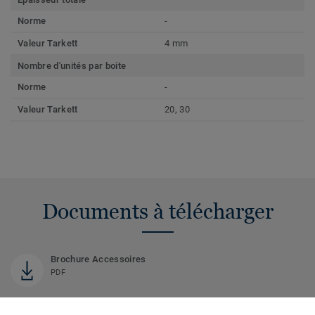
Norme
-
Valeur Tarkett
4 mm
Nombre d'unités par boite
Norme
-
Valeur Tarkett
20, 30
Documents à télécharger
Brochure Accessoires
PDF
Fiche Technique Profilés d'appui