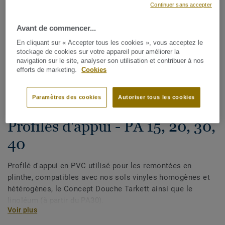
Continuer sans accepter
Avant de commencer...
En cliquant sur « Accepter tous les cookies », vous acceptez le
stockage de cookies sur votre appareil pour améliorer la
navigation sur le site, analyser son utilisation et contribuer à nos
efforts de marketing.
Cookies
Voir tous les décors (12)
Paramètres des cookies
Autoriser tous les cookies
Plinthes, angles & profilés
Profilés d'appui - PA 15, 20, 30,
40
Profilé d'appui en PVC utilisé pour les remontées en
plinthe, compatibles avec nos sols vinyles homogènes et
hétérogènes, le Concept Douche Tarkett ainsi que le
linoléum (à partir du PA30).
Voir plus