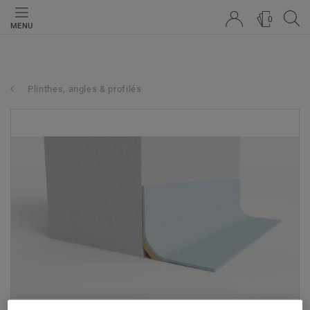
0
MENU
Plinthes, angles & profilés