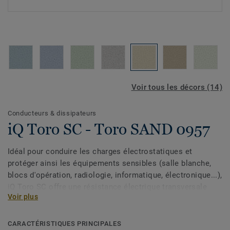
Voir tous les décors (14)
Conducteurs & dissipateurs
iQ Toro SC - Toro SAND 0957
Idéal pour conduire les charges électrostatiques et
protéger ainsi les équipements sensibles (salle blanche,
blocs d'opération, radiologie, informatique, électronique...),
iQ Toro SC offre une résistance électrique transversale
Voir plus
≤106 Ω (EN 1081). Un simple lustrage à sec suffit pour
restaurer son aspect d’origine en lui offrant une plus
grande longévité. iQ Toro SC est composé d’un décor non
CARACTÉRISTIQUES PRINCIPALES