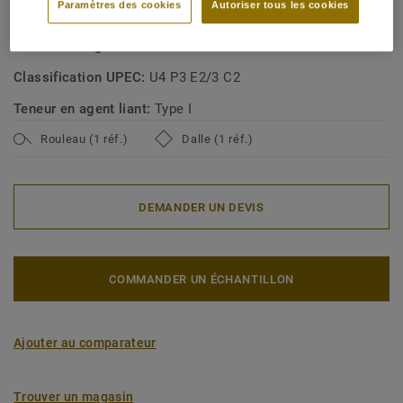
Paramètres des cookies
Autoriser tous les cookies
Classe d'usage commerciale:
34 Circulation très intense
Classe d'usage industrielle:
43 Intense
Classification UPEC:
U4 P3 E2/3 C2
Teneur en agent liant:
Type I
Rouleau (1 réf.)
Dalle (1 réf.)
DEMANDER UN DEVIS
COMMANDER UN ÉCHANTILLON
Ajouter au comparateur
Trouver un magasin