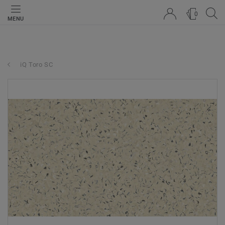
0
MENU
iQ Toro SC