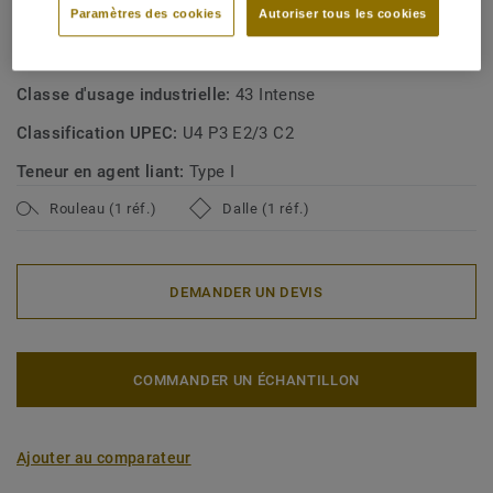
Paramètres des cookies
Autoriser tous les cookies
Type de revêtement de sol:
ISO_10581_conductive
Classe d'usage commerciale:
34 Circulation très intense
Classe d'usage industrielle:
43 Intense
Classification UPEC:
U4 P3 E2/3 C2
Teneur en agent liant:
Type I
Rouleau (1 réf.)
Dalle (1 réf.)
DEMANDER UN DEVIS
COMMANDER UN ÉCHANTILLON
Ajouter au comparateur