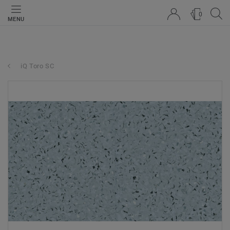
0
MENU
iQ Toro SC