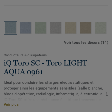
Voir tous les décors (14)
Conducteurs & dissipateurs
iQ Toro SC - Toro LIGHT
AQUA 0961
Idéal pour conduire les charges électrostatiques et
protéger ainsi les équipements sensibles (salle blanche,
blocs d'opération, radiologie, informatique, électronique...),
iQ Toro SC offre une résistance électrique transversale
Voir plus
≤106 Ω (EN 1081). Un simple lustrage à sec suffit pour
restaurer son aspect d’origine en lui offrant une plus