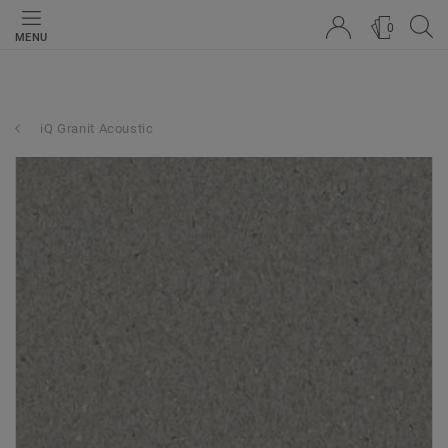
0
MENU
iQ Granit Acoustic