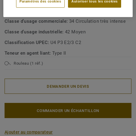
Paramètres des cookies
Autoriser tous les cookies
Type de revêtement de sol:
Homogeneous vinyl flooring
with foam interlayer
Classe d'usage commerciale:
34 Circulation très intense
Classe d'usage industrielle:
42 Moyen
Classification UPEC:
U4 P3 E2/3 C2
Teneur en agent liant:
Type II
Rouleau (1 réf.)
DEMANDER UN DEVIS
COMMANDER UN ÉCHANTILLON
Ajouter au comparateur