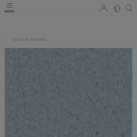
0
MENU
iQ Granit Acoustic