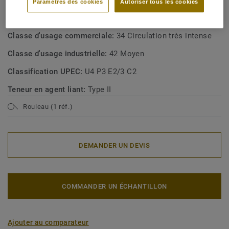
Paramètres des cookies
Autoriser tous les cookies
Type de revêtement de sol:
Homogeneous vinyl flooring
with foam interlayer
Classe d'usage commerciale:
34 Circulation très intense
Classe d'usage industrielle:
42 Moyen
Classification UPEC:
U4 P3 E2/3 C2
Teneur en agent liant:
Type II
Rouleau (1 réf.)
DEMANDER UN DEVIS
COMMANDER UN ÉCHANTILLON
Ajouter au comparateur