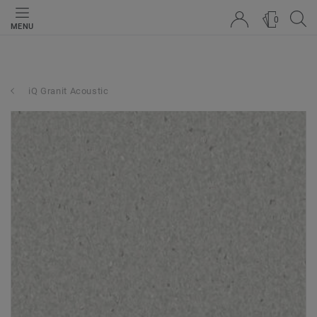
0
MENU
iQ Granit Acoustic