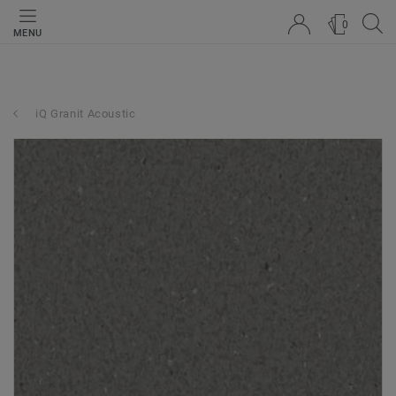
0
MENU
iQ Granit Acoustic