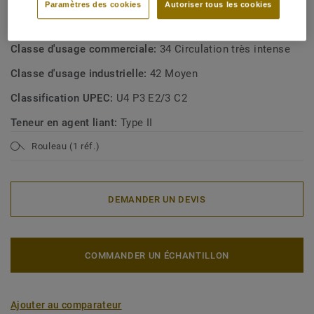
Paramètres des cookies
Autoriser tous les cookies
Type de revêtement de sol:
Homogeneous vinyl flooring
with foam interlayer
Classe d'usage commerciale:
34 Circulation très intense
Classe d'usage industrielle:
42 Moyen
Classification UPEC:
U4 P3 E2/3 C2
Teneur en agent liant:
Type II
Rouleau (1 réf.)
DEMANDER UN DEVIS
COMMANDER UN ÉCHANTILLON
Ajouter au comparateur