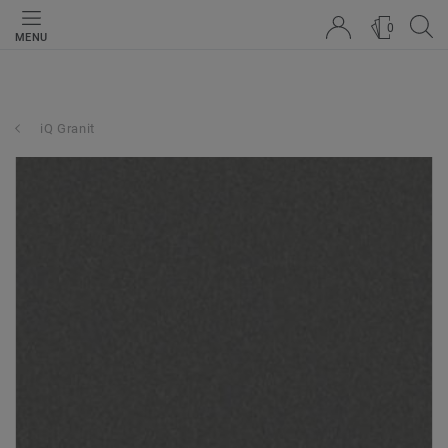
0
MENU
iQ Granit