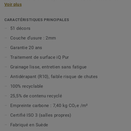
Voir plus
aspect d’origine en lui offrant une plus grande longévité.iQ
Granit est sans biocides, offre une excellente nettoyabilité
et est classé ISO 4 (ISO 14644-1) pour être compatible
CARACTÉRISTIQUES PRINCIPALES
avec les environnements exigeants tels que les salles
51 décors
propres. iQ Granit est composée de 51 designs. iQ Granit
Couche d’usure : 2mm
est désormais disponible en option vinyle bio-attribuée,
pour réduire davantage votre impact carbone, et est 100%
Garantie 20 ans
recyclable même en fin d’usage.
Traitement de surface iQ Pur
Cette collection fait partie de notre
Sélection Circulaire.
Grainage lisse, entretien sans fatigue
Antidérapant (R10), faible risque de chutes
100% recyclable
25,5% de contenu recyclé
Empreinte carbone : 7,40 kg CO₂e /m²
Certifié ISO 3 (salles propres)
Fabriqué en Suède