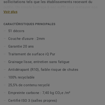
sollicitations tels que les établissements recevant du
public. Un simple lustrage à sec suffit pour restaurer son
Voir plus
aspect d’origine en lui offrant une plus grande longévité.iQ
Granit est sans biocides, offre une excellente nettoyabilité
et est classé ISO 4 (ISO 14644-1) pour être compatible
CARACTÉRISTIQUES PRINCIPALES
avec les environnements exigeants tels que les salles
51 décors
propres. iQ Granit est composée de 51 designs. iQ Granit
Couche d’usure : 2mm
est désormais disponible en option vinyle bio-attribuée,
pour réduire davantage votre impact carbone, et est 100%
Garantie 20 ans
recyclable même en fin d’usage.
Traitement de surface iQ Pur
Cette collection fait partie de notre
Sélection Circulaire.
Grainage lisse, entretien sans fatigue
Antidérapant (R10), faible risque de chutes
100% recyclable
25,5% de contenu recyclé
Empreinte carbone : 7,40 kg CO₂e /m²
Certifié ISO 3 (salles propres)