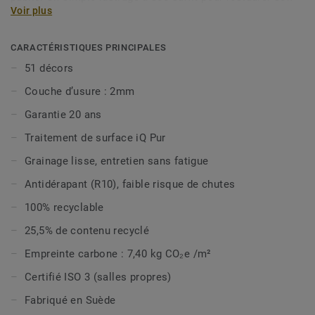
Voir plus
aspect d’origine en lui offrant une plus grande longévité.iQ
Granit est sans biocides, offre une excellente nettoyabilité
et est classé ISO 4 (ISO 14644-1) pour être compatible
CARACTÉRISTIQUES PRINCIPALES
avec les environnements exigeants tels que les salles
51 décors
propres. iQ Granit est composée de 51 designs. iQ Granit
Couche d’usure : 2mm
est désormais disponible en option vinyle bio-attribuée,
pour réduire davantage votre impact carbone, et est 100%
Garantie 20 ans
recyclable même en fin d’usage.
Traitement de surface iQ Pur
Cette collection fait partie de notre
Sélection Circulaire.
Grainage lisse, entretien sans fatigue
Antidérapant (R10), faible risque de chutes
100% recyclable
25,5% de contenu recyclé
Empreinte carbone : 7,40 kg CO₂e /m²
Certifié ISO 3 (salles propres)
Fabriqué en Suède