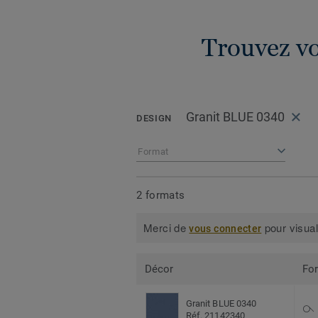
Trouvez vo
Granit BLUE 0340
DESIGN
Format
2 formats
Merci de
pour visual
vous connecter
Décor
Fo
Granit BLUE 0340
Réf. 21142340