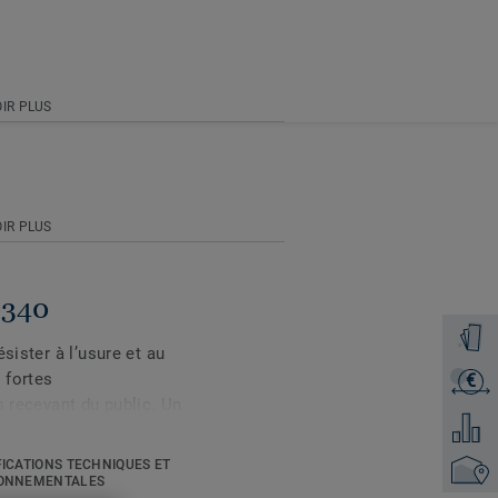
IR PLUS
IR PLUS
0340
Command
sister à l’usure et au
 fortes
€
Recevoi
s recevant du public. Un
Ajouter
er son aspect d’origine
Q Granit est sans
FICATIONS TECHNIQUES ET
Trouver
té et est classé ISO 4
ONNEMENTALES