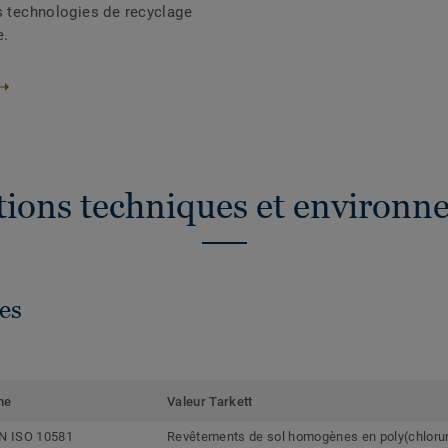
s technologies de recyclage
e.
ations techniques et environn
es
me
Valeur Tarkett
N ISO 10581
Revêtements de sol homogènes en poly(chlorur