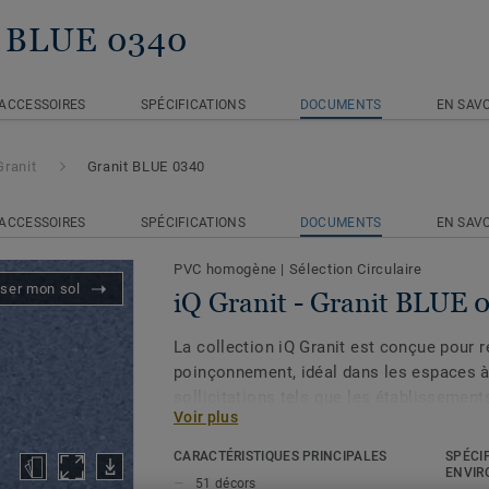
t BLUE 0340
ACCESSOIRES
SPÉCIFICATIONS
DOCUMENTS
EN SAVO
Granit
Granit BLUE 0340
ACCESSOIRES
SPÉCIFICATIONS
DOCUMENTS
EN SAVO
PVC homogène
|
Sélection Circulaire
iser mon sol
iQ Granit - Granit BLUE 
La collection iQ Granit est conçue pour ré
poinçonnement, idéal dans les espaces à
sollicitations tels que les établissement
Voir plus
simple lustrage à sec suffit pour restaur
en lui offrant une plus grande longévité.i
CARACTÉRISTIQUES PRINCIPALES
SPÉCI
biocides, offre une excellente nettoyabili
ENVIR
51 décors