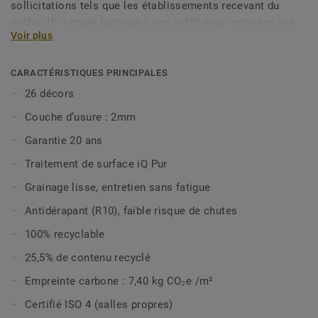
sollicitations tels que les établissements recevant du
public. Un simple lustrage à sec suffit pour restaurer son
Voir plus
aspect d’origine en lui offrant une plus grande longévité.
iQ Eminent est sans biocides, offre une excellente
CARACTÉRISTIQUES PRINCIPALES
nettoyable et est classé ISO 4 (ISO 14644-1) pour être
26 décors
compatible avec les environnements exigeants tels que les
Couche d’usure : 2mm
salles propres. iQ Eminent est composée de 2 designs non
directionnels et 26 couleurs qui s’harmonisent avec les
Garantie 20 ans
couleurs d’iQ Granit. Elle est désormais disponible en
Traitement de surface iQ Pur
option vinyle bio-attribuée, pour réduire davantage votre
impact carbone, et est 100% recyclable même en fin
Grainage lisse, entretien sans fatigue
d’usage.
Antidérapant (R10), faible risque de chutes
Cette collection fait partie de notre
Sélection Circulaire.
100% recyclable
25,5% de contenu recyclé
Empreinte carbone : 7,40 kg CO₂e /m²
Certifié ISO 4 (salles propres)