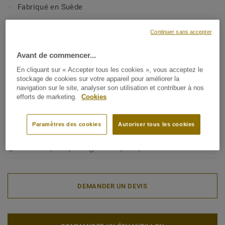
Fabriqué en Suède
SPÉCIFICATIONS TECHNIQUES ET ENVIRONNEMENTALES
Continuer sans accepter
Type de revêtement de sol:
Revêtements de sol
Avant de commencer...
homogènes en poly(chlorure de vinyle)
En cliquant sur « Accepter tous les cookies », vous acceptez le
Classe d'usage commerciale:
34 Circulation très intense
stockage de cookies sur votre appareil pour améliorer la
navigation sur le site, analyser son utilisation et contribuer à nos
Classe d'usage industrielle:
43 Intense
efforts de marketing.
Cookies
Classification UPEC:
U4 P3 E2/3 C2
Paramètres des cookies
Autoriser tous les cookies
Teneur en agent liant:
Type I
Rouleau (1 réf.)
Dalle (1 réf.)
DEMANDER UN DEVIS