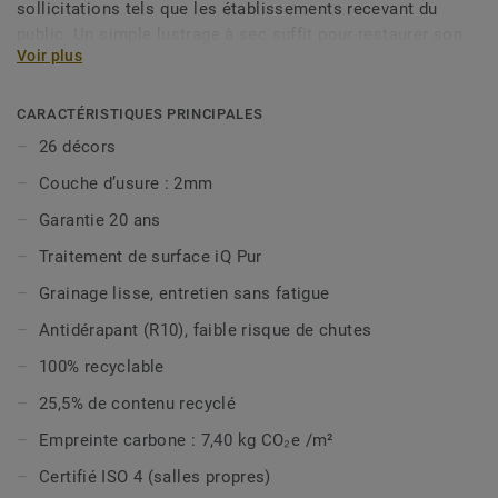
sollicitations tels que les établissements recevant du
public. Un simple lustrage à sec suffit pour restaurer son
Voir plus
aspect d’origine en lui offrant une plus grande longévité.
iQ Eminent est sans biocides, offre une excellente
CARACTÉRISTIQUES PRINCIPALES
nettoyable et est classé ISO 4 (ISO 14644-1) pour être
26 décors
compatible avec les environnements exigeants tels que les
Couche d’usure : 2mm
salles propres. iQ Eminent est composée de 2 designs non
directionnels et 26 couleurs qui s’harmonisent avec les
Garantie 20 ans
couleurs d’iQ Granit. Elle est désormais disponible en
Traitement de surface iQ Pur
option vinyle bio-attribuée, pour réduire davantage votre
impact carbone, et est 100% recyclable même en fin
Grainage lisse, entretien sans fatigue
d’usage.
Antidérapant (R10), faible risque de chutes
Cette collection fait partie de notre
Sélection Circulaire.
100% recyclable
25,5% de contenu recyclé
Empreinte carbone : 7,40 kg CO₂e /m²
Certifié ISO 4 (salles propres)