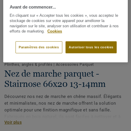
Avant de commencer...
En cliquant sur « Accepter tous les cookies », vous acceptez le
stockage de cookies sur votre appareil pour améliorer la
navigation sur le site, analyser son utilisation et contribuer à nos
efforts de marketing.
Cookies
Paramètres des cookies
Autoriser tous les cookies
Voir tous les décors (2)
Plinthes, angles & profilés
|
Accessoires Parquet
Nez de marche parquet -
Stairnose 66x20 13-14mm
Découvrez nos nez de marche en chêne massif. Élégants
et minimalistes, nos nez de marche offrent la solution
optimale pour une finition magnifique et sans faille.
Fabriqués en bois naturel, ils sont faciles à nettoyer et à
Voir plus
entretenir. Ils sont fixés directement à la marche ou au
palier pour une touche finale esthétique.