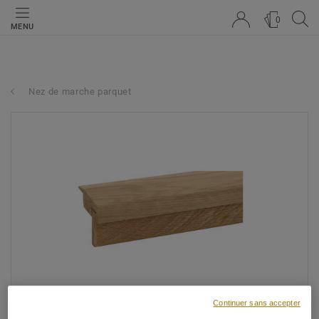
0
MENU
Nez de marche parquet
Continuer sans accepter