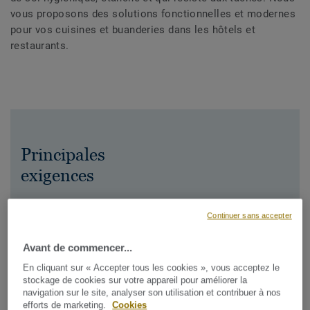
vous proposons des solutions fonctionnelles et modernes
pour vos cuisines et buanderies dans les hôtels et
restaurants.
Principales
exigences
Continuer sans accepter
Lors de la conception des produits pour cuisine et
buanderie, nous avons veillé à
Avant de commencer...
Anti-glissance
En cliquant sur « Accepter tous les cookies », vous acceptez le
stockage de cookies sur votre appareil pour améliorer la
Résistance aux tâches
navigation sur le site, analyser son utilisation et contribuer à nos
efforts de marketing.
Cookies