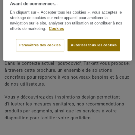
Avant de commencer...
En cliquant sur « Accepter tous les cookies », vous acceptez le
PARTAGER
stockage de cookies sur votre appareil pour améliorer la
navigation sur le site, analyser son utilisation et contribuer à nos
efforts de marketing.
Cookies
Notre monde change, relevons
Paramètres des cookies
Autoriser tous les cookies
ensemble ces nouveaux challenges
Dans le contexte actuel "post-covid", Tarkett vous propose,
à travers cette brochure, un ensemble de solutions
concrètes pour répondre à vos nouveaux besoins et à ceux
de nos utilisateurs.
Vous y découvrirez des inspirations design permettant
d’illustrer les mesures sanitaires, nos recommandations
produits par segments, ainsi que les services à votre
disposition pour faciliter votre quotidien.