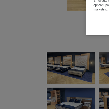
En cliquan
appareil po
marketing
Gal