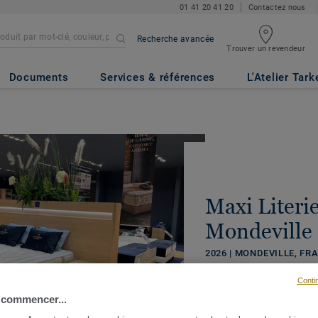
01 41 20 41 20
Contactez nous
Recherche avancée
Trouver un revendeur
Documents
Services & références
L'Atelier Tark
Maxi Literie
Mondeville
2026 | MONDEVILLE, FR
Conti
PARTAGER
 commencer...