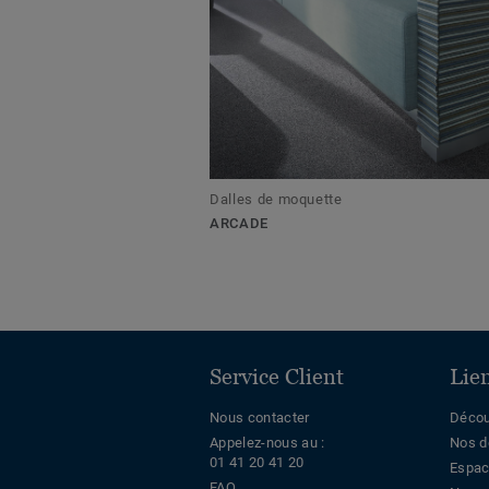
Dalles de moquette
ARCADE
Service Client
Lie
Nous contacter
Décou
Appelez-nous au :
Nos d
01 41 20 41 20
Espac
FAQ