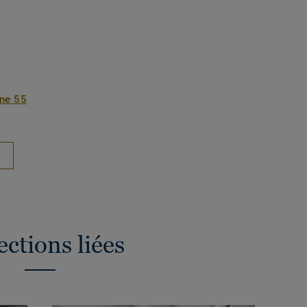
one 55
ections liées