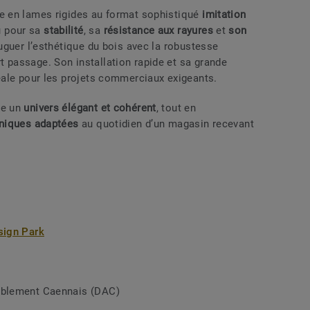
le en lames rigides au format sophistiqué
imitation
u pour sa
stabilité
, sa
résistance aux rayures
et
son
juguer l’esthétique du bois avec la robustesse
 passage. Son installation rapide et sa grande
déale pour les projets commerciaux exigeants.
ée un
univers élégant et cohérent
, tout en
niques adaptées
au quotidien d’un magasin recevant
sign Park
eublement Caennais (DAC)