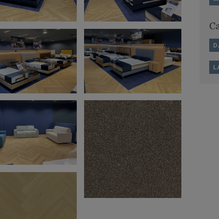
Ca
D
L