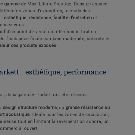
 de gamme
de Maxi Literie Prestige. Dans un espace
différentes zones d’exposition, le choix des
 :
esthétique
,
résistance
,
facilité d’entretien
et
rendez‑vous.
sif
d’un point de vente ont été choisis tout en
te
. L’ambiance finale combine modernité, sobriété et
aleur des produits exposés
.
arkett : esthétique, performance
et, deux gammes Tarkett ont été retenues :
au
design structuré moderne
, sa
grande résistance au
ort acoustique
. Idéale pour les zones de circulation,
ureuse tout en limitant la réverbération sonore, un
commercial ouvert.