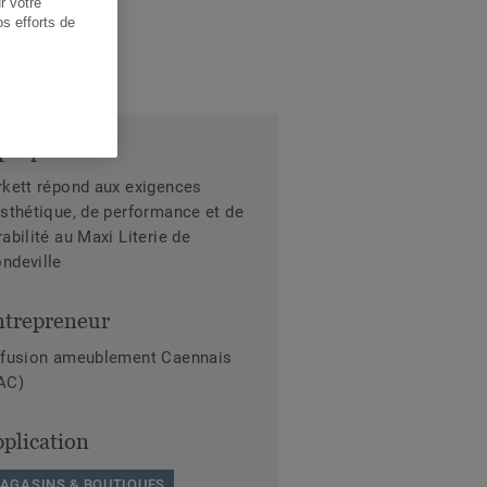
r votre
os efforts de
propos
rkett répond aux exigences
esthétique, de performance et de
rabilité au Maxi Literie de
ndeville
ntrepreneur
ffusion ameublement Caennais
AC)
plication
AGASINS & BOUTIQUES