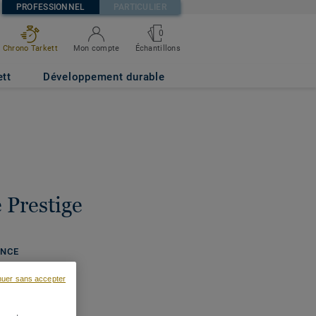
PROFESSIONNEL
PARTICULIER
0
Chrono Tarkett
Mon compte
Échantillons
ett
Développement durable
 Prestige
ANCE
nuer sans accepter