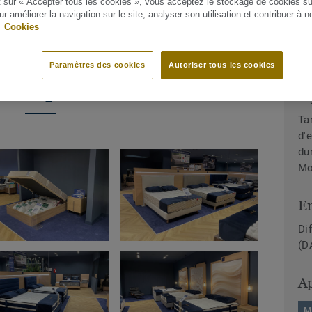
t sur « Accepter tous les cookies », vous acceptez le stockage de cookies su
ur améliorer la navigation sur le site, analyser son utilisation et contribuer à n
.
Cookies
Paramètres des cookies
Autoriser tous les cookies
erie photos
A 
Ta
d'
du
Mo
E
Di
(D
Ap
M