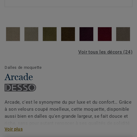
Voir tous les décors (24)
Dalles de moquette
Arcade
Arcade, c'est le synonyme du pur luxe et du confort… Grâce
à son velours coupé moelleux, cette moquette, disponible
aussi bien en dalles qu'en grande largeur, se fait douce et
riche, sans pour autant renoncer à ses qualités de solidité
Voir plus
et de durabilité. On se sent bien en sécurité, un peu comme