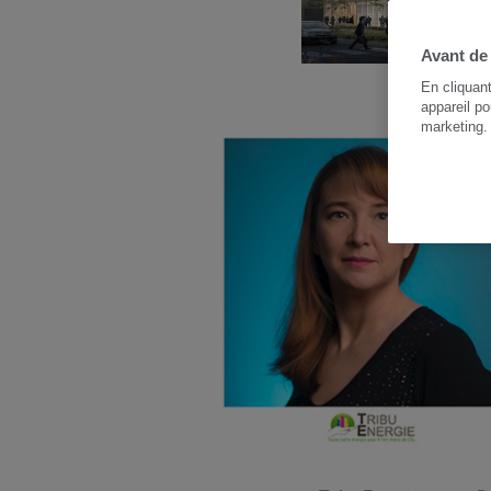
Avant de
En cliquan
appareil po
marketing