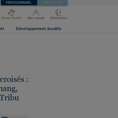
PROFESSIONNEL
PARTICULIER
0
Chrono Tarkett
Mon compte
Échantillons
ett
Développement durable
croisés :
hang,
 Tribu