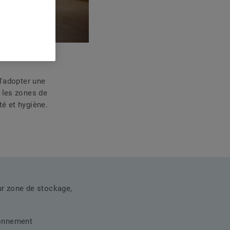
d'adopter une
r les zones de
té et hygiène.
ur zone de stockage,
çonnement