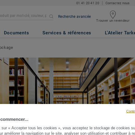
01 41 20 41 20
Contactez nous
Recherche avancée
Trouver un revendeur
Documents
Services & références
L'Atelier Tark
tockage
Conti
 commencer...
t sur « Accepter tous les cookies », vous acceptez le stockage de cookies su
ur améliorer la navigation sur le site, analyser son utilisation et contribuer à n