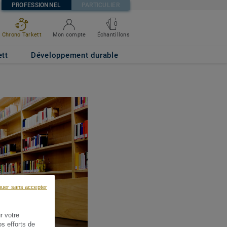
PROFESSIONNEL
PARTICULIER
0
Chrono Tarkett
Mon compte
Échantillons
ett
Développement durable
nuer sans accepter
r votre
os efforts de