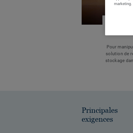
marketing
Pour manipul
solution de r
stockage dans
Principales
exigences