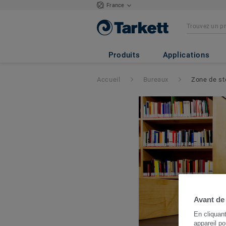
France
Produits
Applications
Accueil
Bureaux
Zone de s
Avant de
En cliquan
appareil po