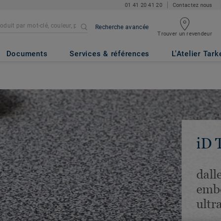
01 41 20 41 20
Contactez nous
Recherche avancée
Trouver un revendeur
Documents
Services & références
L'Atelier Tark
iD 
dall
embo
ultr