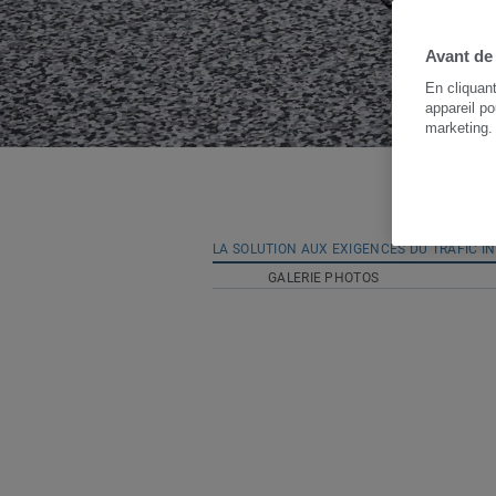
Avant de
En cliquan
appareil po
marketing
LA SOLUTION AUX EXIGENCES DU TRAFIC I
GALERIE PHOTOS