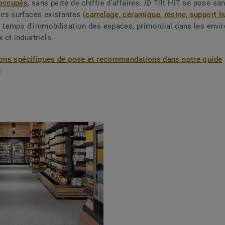
 occupés
, sans perte de chiffre d'affaires. iD Tilt HIT se pose san
s surfaces existantes (
carrelage, céramique, résine, support 
s temps d'immobilisation des espaces, primordial dans les env
et industriels.
ions spécifiques de pose et recommandations dans notre guide
n