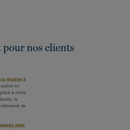
 pour nos clients
ur résister à
riquées en
grâce à notre
obuste, la
evêtement de
espaces dans