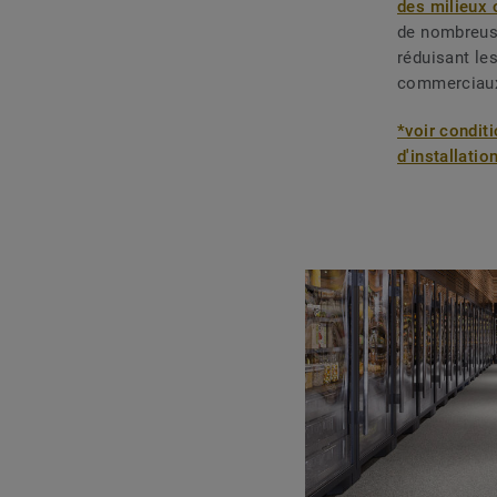
des milieux
de nombreuse
réduisant le
commerciaux 
*voir condit
d'installatio