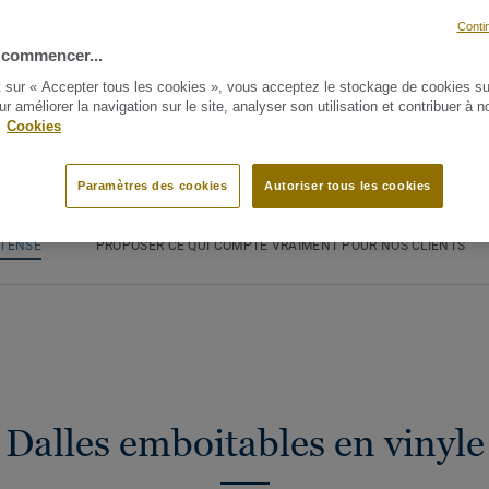
Conti
 commencer...
t sur « Accepter tous les cookies », vous acceptez le stockage de cookies su
ur améliorer la navigation sur le site, analyser son utilisation et contribuer à n
.
Cookies
Paramètres des cookies
Autoriser tous les cookies
NTENSE
PROPOSER CE QUI COMPTE VRAIMENT POUR NOS CLIENTS
Dalles emboitables en vinyle