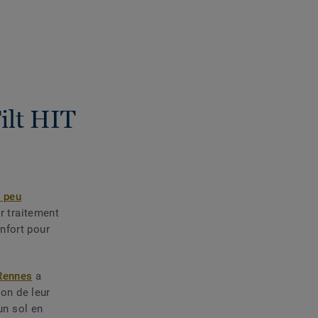
Tilt HIT
t peu
r traitement
nfort pour
 Rennes
a
ion de leur
un sol en