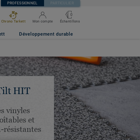
PROFESSIONNEL
PARTICULIER
0
Chrono Tarkett
Mon compte
Échantillons
ett
Développement durable
Tilt HIT
es vinyles
îtables et
a-résistantes