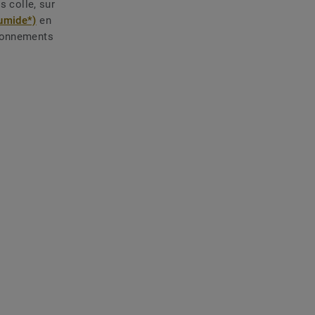
s colle, sur
humide*)
en
ironnements