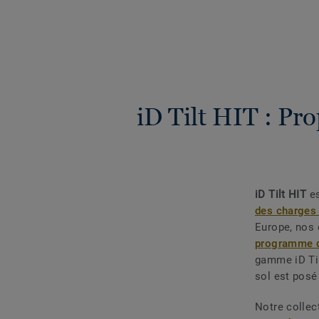
iD Tilt HIT : Pr
iD Tilt HIT
es
des charges
Europe, nos 
programme de
gamme iD Til
sol est posé
Notre collec